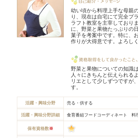
幼い頃から料理上手な母親
り、現在は自宅にて完全プ
ラフト教室を主宰しており
に、野菜と果物たっぷりの
菓子を考案中です。特に、
作りが大得意です。よろし
野菜と果物についての知識
人々にきちんと伝えられる
リエとして少しずつですが
す。
活躍・興味分野
売る・供する
活躍・興味分野詳細
食育番組フードコーディネート 料
保有資格数
※