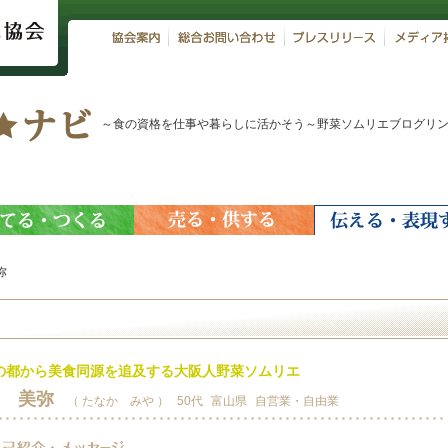
～食の資格を仕事や暮らしに活かそう～野菜ソムリエブログリ
弥
の都から美食同源を追及する大阪人野菜ソムリエ
 美弥
（ たなか みや ）
50代
富山県
自営業・自由業