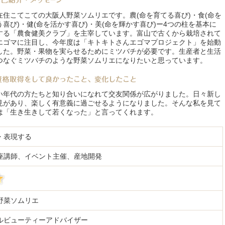
在住こてこての大阪人野菜ソムリエです。農(命を育てる喜び)・食(命を
う喜び)・健(命を活かす喜び)・美(命を輝かす喜び)ー4つの柱を基本に
する「農食健美クラブ」を主宰しています。富山で古くから栽培されて
エゴマに注目し、今年度は「キトキトさんエゴマプロジェクト」を始動
した。野菜・果物を実らせるためにミツバチが必要です。生産者と生活
つなぐミツバチのような野菜ソムリエになりたいと思っています。
い年代の方たちと知り合いになれて交友関係が広がりました。日々新し
見があり、楽しく有意義に過ごせるようになりました。そんな私を見て
は「生き生きして若くなった」と言ってくれます。
・表現する
座講師、イベント主催、産地開発
野菜ソムリエ
ルビューティーアドバイザー