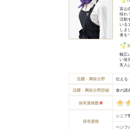
富山
味わ
活動
いる
しま
者を
幅広
い発
友人
活躍・興味分野
伝える
活躍・興味分野詳細
食の講
保有資格数
※
シニア
保有資格
ベジフ