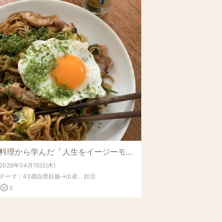
料理から学んだ「人生をイージーモードにする秘訣」
2026年04月16日(木)
テーマ：
43歳自然妊娠→出産、妊活
5