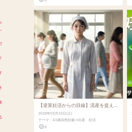
、
テ
し
け
？
す
き
来
【逆算妊活からの目線】流産を捉え直したら、次の一歩が意外な未来へつながっていった
2026年05月23日(土)
る
テーマ：
43歳自然妊娠→出産、妊活
6