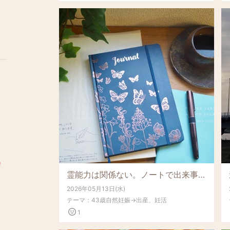
)
霊能力は関係ない。ノートで出来事を読み解けば、すべて私へのメッセージ！
2026年05月13日(水)
テーマ：
43歳自然妊娠→出産、妊活
1