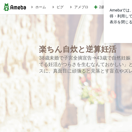
2歳まで女の子だっ
ホーム
ピグ
アメブロ
楽ちん自炊と逆算妊活
楽ちん自炊と逆算妊活
38歳未婚で子宮全摘宣告→43歳で自然妊
てる妊活がつらさを生むなんておかしい」
スに、真面目に頑張ると見落とす盲点やズ