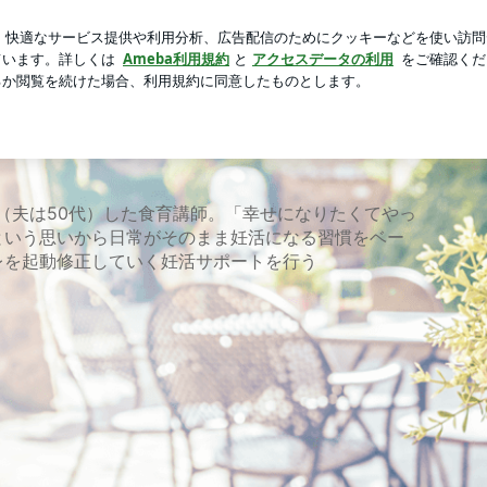
た息子の話
芸能人ブログ
人気ブログ
新規登録
ログイ
娠（夫は50代）した食育講師。「幸せになりたくてやっ
という思いから日常がそのまま妊活になる習慣をベー
レを起動修正していく妊活サポートを行う