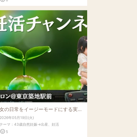
女の日常をイージーモードにする実践的コンテンツが集結【逆算妊活チャンネル】開設しました
2026年05月19日(火)
テーマ：
43歳自然妊娠→出産、妊活
5