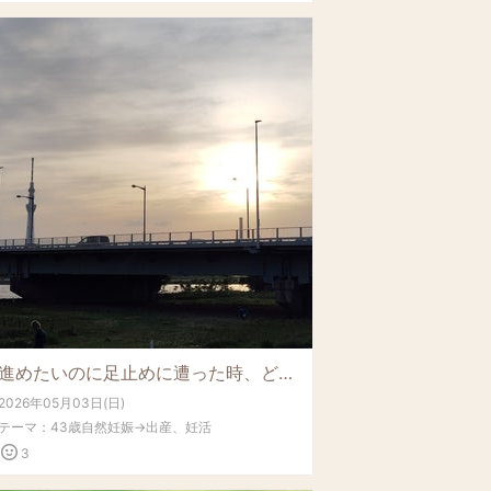
進めたいのに足止めに遭った時、どう捉える？流れに乗るノート習慣
2026年05月03日(日)
テーマ：
43歳自然妊娠→出産、妊活
3