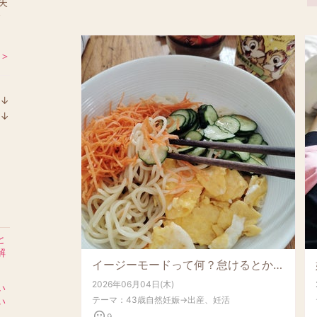
失
フ
 ＞
↓
ラ
↓
ン
ラ
キ
ン
ン
キ
グ
ン
下
グ
降
下
降
と
解
イージーモードって何？怠けるとかラクなことしかやんないわけじゃない、そのニュアンス解説
2026年06月04日(木)
い
テーマ：
43歳自然妊娠→出産、妊活
い
9