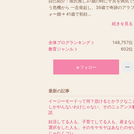
自己紹介：
彼氏無し37歳の時に子宮を病気で
う危機から 一念発起し、39歳で奇跡のアラ
ォー婚→ 41歳で初妊...
続きを見る
全体ブログランキング
148,757
位
教育ジャンル
602
位
フォロー
最新の記事
イージーモードって何？怠けるとかラクなこ
しかやんないわけじゃない、そのニュアンス
説
妊活してる人も、子育てしてる人も、産まな
選択をした人も。そのモヤモヤはあなたのせ
じゃなくコレ