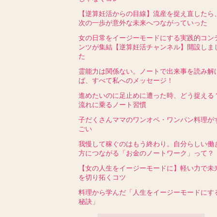
【逆算妊活からの目線】流産を捉え直したら
次の一歩が意外な未来へつながっていった
女の日常をイージーモードにする実践的コン
ンツが集結【逆算妊活チャンネル】開設しま
た
霊能力は関係ない。ノートで出来事を読み解
ば、すべて私へのメッセージ！
進めたいのに足止めに遭った時、どう捉える
流れに乗るノート習慣
子だくさんママのワンオペ・ワンパン料理が
ごい
我慢して稼ぐのはもう終わり。自分らしい働
方につながる「お金のノートワーク」って？
【女の人生をイージーモードに】軽い力で未
を切り拓くコツ
料理から学んだ「人生をイージーモードにす
秘訣」